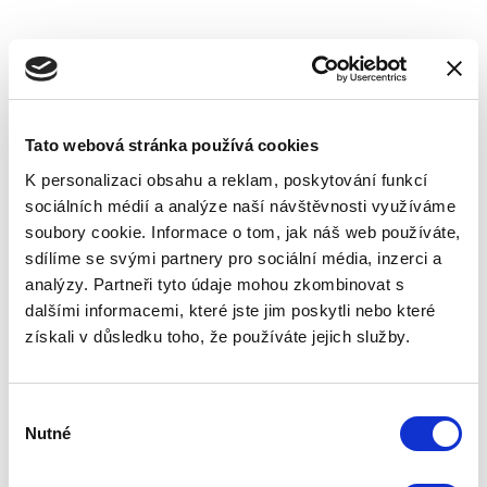
Videotelefony
Oproti zvonkovým systémům videotelefony dokáží
Tato webová stránka používá cookies
přenášet i obraz osoby, která stojí před dveřmi.
Toto je vhodné zejména, když potřebujete ověřit
K personalizaci obsahu a reklam, poskytování funkcí
sociálních médií a analýze naší návštěvnosti využíváme
zda osoba, která stojí za vašimi dveřmi je známá či
soubory cookie. Informace o tom, jak náš web používáte,
neznámá osoba. Systém se skládá z vnitřní jednotky
sdílíme se svými partnery pro sociální média, inzerci a
s LCD displejem a venkovní jednotky se zvonkovým
analýzy. Partneři tyto údaje mohou zkombinovat s
tlačítkem a kamerou. Nabízíme rovněž systémy, u
dalšími informacemi, které jste jim poskytli nebo které
kterých můžete kontrolovat osobu za dveřmi
získali v důsledku toho, že používáte jejich služby.
pomocí mobilní aplikace pro chytrý telefon.
+
neotevíráte dveře naslepo – vidíte, kdo je na
Výběr
druhé straně
Nutné
souhlasu
+
možnost mobilní aplikace pro váš telefon