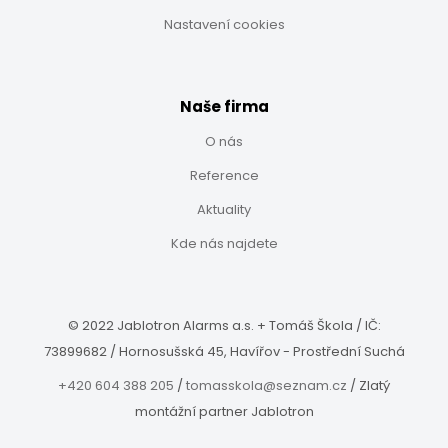
Nastavení cookies
Naše firma
O nás
Reference
Aktuality
Kde nás najdete
© 2022 Jablotron Alarms a.s. + Tomáš Škola /
IČ:
73899682
/
Hornosušská 45,
Havířov - Prostřední Suchá
+420 604 388 205
/
tomasskola@seznam.cz
/
Zlatý
montážní partner Jablotron