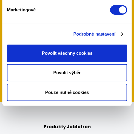
Máte zájem o naše služby, nebo jen dotaz?
Neváhejte nás kontaktovat telefonicky nebo
Marketingové
pomocí poptávkového formuláře.
Podrobné nastavení
604 388 205
Povolit všechny cookies
Povolit výběr
poptávkový formulář
Pouze nutné cookies
Produkty Jablotron