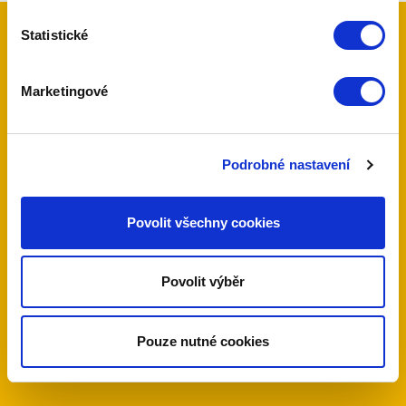
Statistické
Kontaktujte nás
Marketingové
Máte zájem o naše služby, nebo jen dotaz?
Neváhejte nás kontaktovat telefonicky nebo
Podrobné nastavení
pomocí poptávkového formuláře.
Povolit všechny cookies
604 388 205
Povolit výběr
Pouze nutné cookies
poptávkový formulář